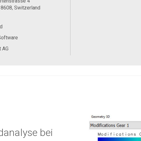
rtenstrasse 4
 8608, Switzerland
d
Software
t AG
danalyse bei