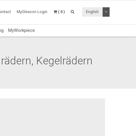
Toggle Dropdo
ontact
MyGleason Login
( 0 )
English
ng
MyWorkpiece
nrädern, Kegelrädern