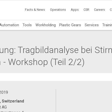
Facts & News
Operations
Apps
CSR
Careers
C
Automation
Tools
Workholding
Plastic Gears
Services
Traini
ng: Tragbildanalyse bei Stir
 - Workshop (Teil 2/2)
 2019
, Switzerland
t AG