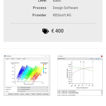
Level
Basic
Process
Design Software
Provider
KISSsoft AG
€ 400