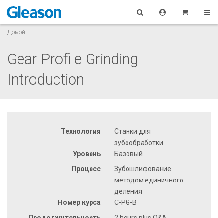
Домой
Gear Profile Grinding
Introduction
Технология
Станки для
зубообработки
Уровень
Базовый
Процесс
Зубошлифование
методом единичного
деления
Номер курса
C-PG-B
Продолжительность
2 hours plus Q&A