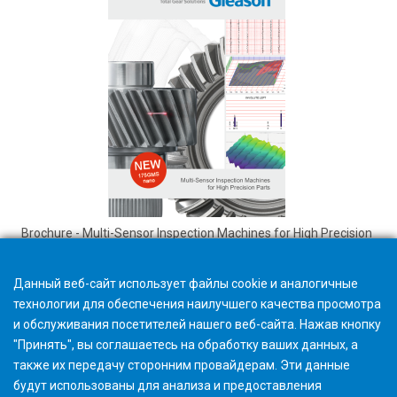
Brochure - Multi-Sensor Inspection Machines for High Precision
Parts
Данный веб-сайт использует файлы cookie и аналогичные
технологии для обеспечения наилучшего качества просмотра
и обслуживания посетителей нашего веб-сайта. Нажав кнопку
"Принять", вы соглашаетесь на обработку ваших данных, а
также их передачу сторонним провайдерам. Эти данные
будут использованы для анализа и предоставления