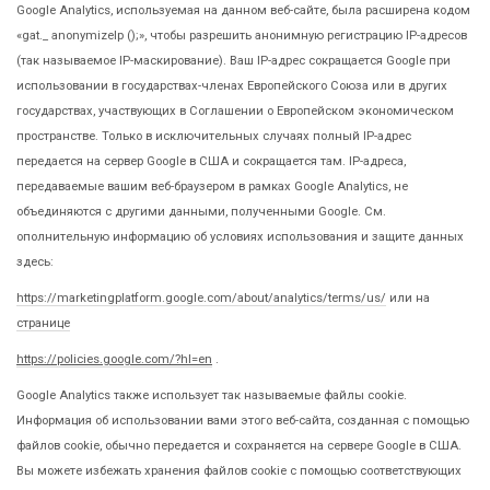
Google Analytics, используемая на данном веб-сайте, была расширена кодом
«gat._ anonymizeIp ();», чтобы разрешить анонимную регистрацию IP-адресов
(так называемое IP-маскирование). Ваш IP-адрес сокращается Google при
использовании в государствах-членах Европейского Союза или в других
государствах, участвующих в Соглашении о Европейском экономическом
пространстве. Только в исключительных случаях полный IP-адрес
передается на сервер Google в США и сокращается там. IP-адреса,
передаваемые вашим веб-браузером в рамках Google Analytics, не
объединяются с другими данными, полученными Google. См.
ополнительную информацию об условиях использования и защите данных
здесь:
https://marketingplatform.google.com/about/analytics/terms/us/
или на
странице
https://policies.google.com/?hl=en
.
Google Analytics также использует так называемые файлы cookie.
Информация об использовании вами этого веб-сайта, созданная с помощью
файлов cookie, обычно передается и сохраняется на сервере Google в США.
Вы можете избежать хранения файлов cookie с помощью соответствующих