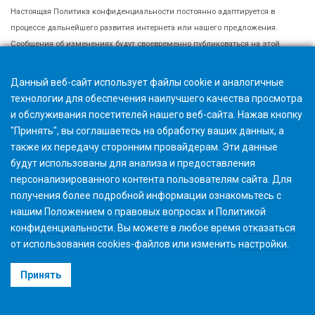
Настоящая Политика конфиденциальности постоянно адаптируется в
процессе дальнейшего развития интернета или нашего предложения.
Сообщения об изменениях будут своевременно публиковаться на этой
странице. Чтобы быть в курсе текущего состояния наших правил
использования данных, регулярно проверяйте эту страницу.
Данный веб-сайт использует файлы cookie и аналогичные
технологии для обеспечения наилучшего качества просмотра
и обслуживания посетителей нашего веб-сайта. Нажав кнопку
Уполномоченный сотрудник компании по защите данных
"Принять", вы соглашаетесь на обработку ваших данных, а
Если у вас есть вопросы относительно Генерального регламента ЕС о защите
также их передачу сторонним провайдерам. Эти данные
персональных данных (GDPR), обращайтесь по
адресу privacy@gleason.com.
будут использованы для анализа и предоставления
персонализированного контента пользователям сайта. Для
Ответственный за конфиденциальность в Европе
получения более подробной информации ознакомьтесь с
Gleason- Pfauter Maschinenfabrik GmbH
нашим
Положением о правовых вопросах
и
Политикой
Daimlerstrasse, 14
конфиденциальности
. Вы можете в любое время
отказаться
71636 Ludwigsburg, Germany (Германия)
от использования cookies-файлов или изменить
настройки
.
privacy@gleason.com
Принять