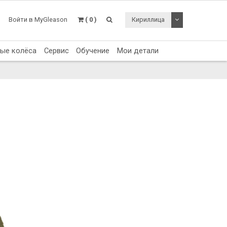
Toggle Dropdo
Войти в MyGleason
( 0 )
Кириллица
тые колёса
Сервис
Обучение
Мои детали