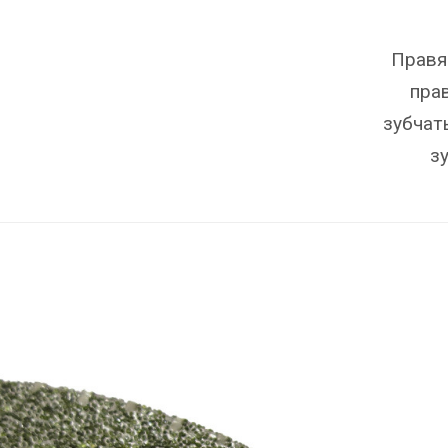
Правя
пра
зубчат
з