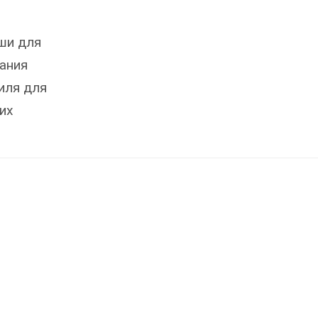
ши для
ания
иля для
их