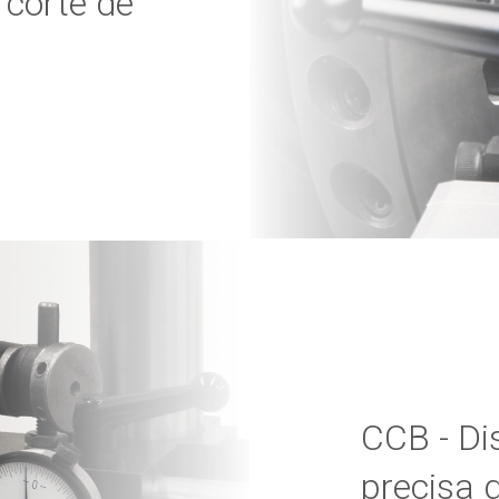
corte de
CCB - Di
precisa d