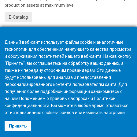
production assets at maximum level.
E-Catalog
Данный веб-сайт использует файлы cookie и аналогичные
технологии для обеспечения наилучшего качества просмотра
и обслуживания посетителей нашего веб-сайта. Нажав кнопку
"Принять", вы соглашаетесь на обработку ваших данных, а
также их передачу сторонним провайдерам. Эти данные
будут использованы для анализа и предоставления
персонализированного контента пользователям сайта. Для
получения более подробной информации ознакомьтесь с
нашим
Положением о правовых вопросах
и
Политикой
конфиденциальности
. Вы можете в любое время
отказаться
от использования cookies-файлов или изменить
настройки
.
©2026 Gleason Corporation
Принять
Условия использования
Политика использования Файлов Cookie
Конфиденциальность
CVD Policy
Корпоративная информация