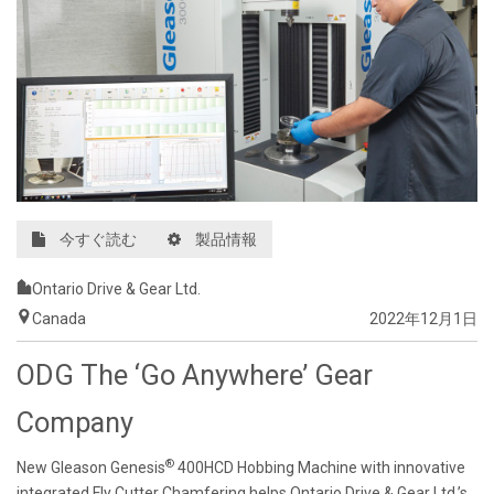
今すぐ読む
製品情報
Ontario Drive & Gear Ltd.
Canada
2022年12月1日
ODG The ‘Go Anywhere’ Gear
Company
®
New Gleason Genesis
400HCD Hobbing Machine with innovative
integrated Fly Cutter Chamfering helps Ontario Drive & Gear Ltd.’s