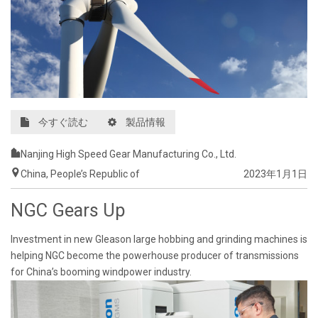
今すぐ読む
製品情報
Nanjing High Speed Gear Manufacturing Co., Ltd.
China, People’s Republic of
2023年1月1日
NGC Gears Up
Investment in new Gleason large hobbing and grinding machines is
helping NGC become the powerhouse producer of transmissions
for China’s booming windpower industry.