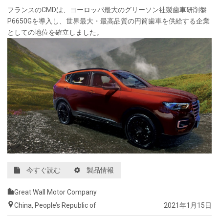
フランスの
CMD
は、ヨーロッパ最大のグリーソン社製歯車研削盤
P6650G
を導入し、世界最大・最高品質の円筒歯車を供給する企業
としての地位を確立しました。
今すぐ読む
製品情報
Great Wall Motor Company
China, People’s Republic of
2021年1月15日