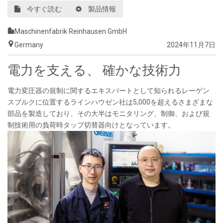
今すぐ読む
製品情報
Maschinenfabrik Reinhausen GmbH
Germany
2024年11月7日
電力を支える、 確かな技術力
電力変圧器の規制に関するエキスパートとして知られるレーゲン
スブルクに位置するラインハウゼン社は
5,000
を超えるさまざまな
部品を製造しており、その大半はモニタリング、制御、および規
制技術用の負荷時タップ切替器向けとなっています。