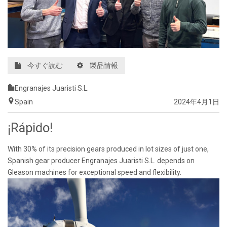
今すぐ読む
製品情報
Engranajes Juaristi S.L.
Spain
2024年4月1日
¡Rápido!
With 30% of its precision gears produced in lot sizes of just one,
Spanish gear producer Engranajes Juaristi S.L. depends on
Gleason machines for exceptional speed and flexibility.