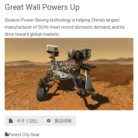
Great Wall Powers Up
Gleason Power Skiving technology is helping China’s largest
manufacturer of SUVs meet record domestic demand, and its
drive toward global markets.
今すぐ読む
製品情報
Forest City Gear