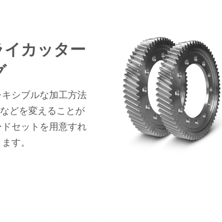
ライカッター
グ
レキシブルな加工方法
数などを変えることが
ードセットを用意すれ
きます。