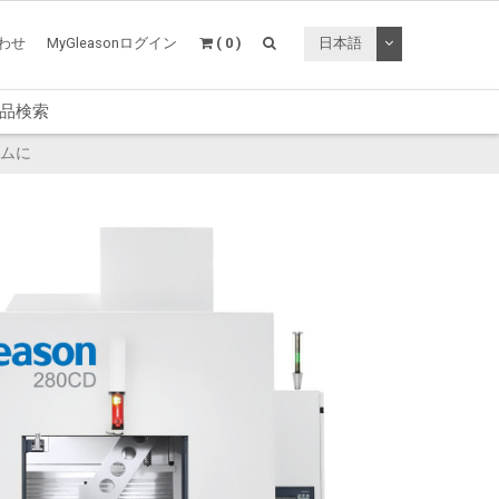
トグルドロップ
わせ
MyGleasonログイン
( 0 )
日本語
品検索
ームに