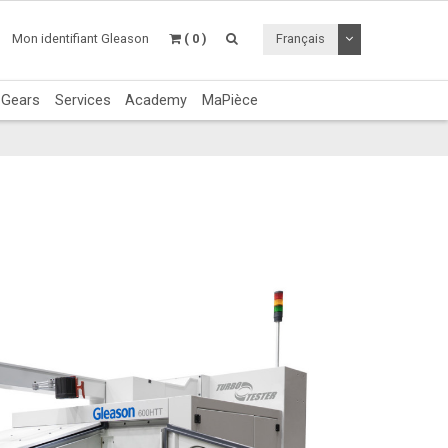
Utiliser le menu 
Mon identifiant Gleason
( 0 )
Français
c Gears
Services
Academy
MaPièce