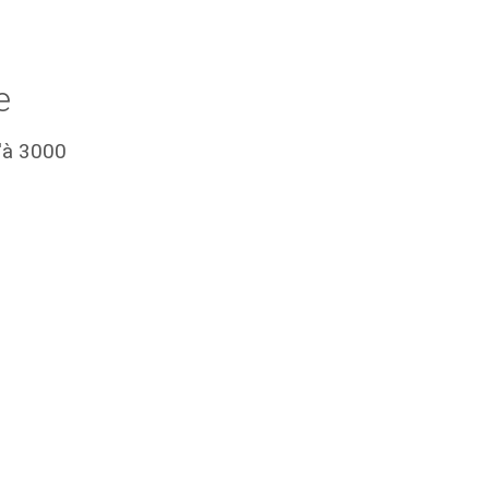
e
u'à 3000