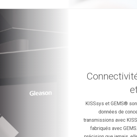
Connectivit
e
KISSsys et GEMS® sont r
données de conce
transmissions avec KISS
fabriqués avec GEMS.
précision que jamais, e