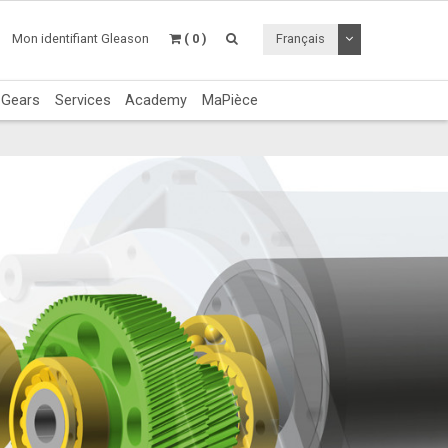
Utiliser le menu 
Mon identifiant Gleason
( 0 )
Français
c Gears
Services
Academy
MaPièce