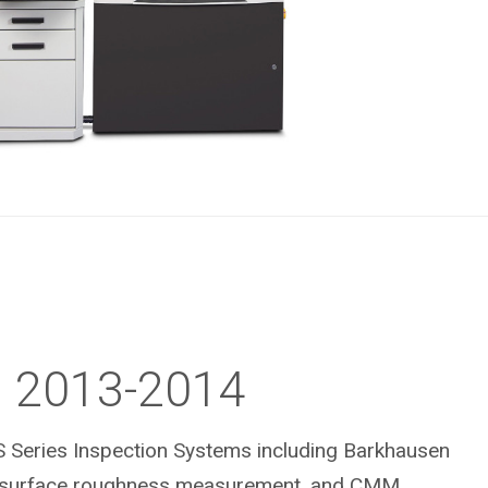
2013-2014
Series Inspection Systems including Barkhausen
s, surface roughness measurement, and CMM