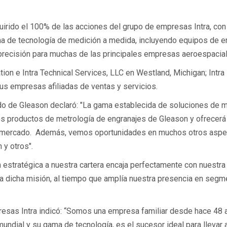
irido el 100% de las acciones del grupo de empresas Intra, con 
ma de tecnología de medición a medida, incluyendo equipos de e
precisión para muchas de las principales empresas aeroespacia
tion e Intra Technical Services, LLC en Westland, Michigan; Intra
us empresas afiliadas de ventas y servicios.
ado de Gleason declaró: "La gama establecida de soluciones de m
es productos de metrología de engranajes de Gleason y ofrecerá
el mercado. Además, vemos oportunidades en muchos otros aspe
 y otros".
n estratégica a nuestra cartera encaja perfectamente con nuestra
a dicha misión, al tiempo que amplía nuestra presencia en seg
resas Intra indicó: “Somos una empresa familiar desde hace 48 
undial y su gama de tecnología, es el sucesor ideal para llevar a