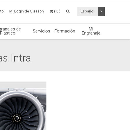
Desplegable de
to
Mi Login de Gleason
( 0 )
Español
granajes de
Mi
Servicios
Formación
Plástico
Engranaje
s Intra