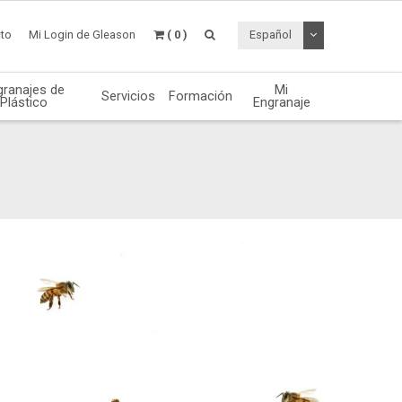
Desplegable de
to
Mi Login de Gleason
( 0 )
Español
granajes de
Mi
Servicios
Formación
Plástico
Engranaje