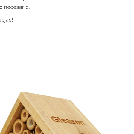
no necesario
.
bejas!