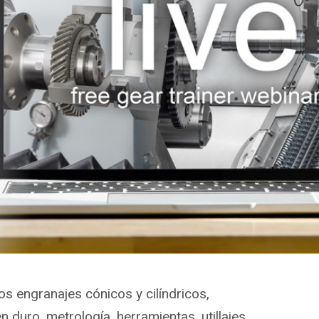
s engranajes cónicos y cilíndricos,
 duro, metrología, herramientas, utillajes