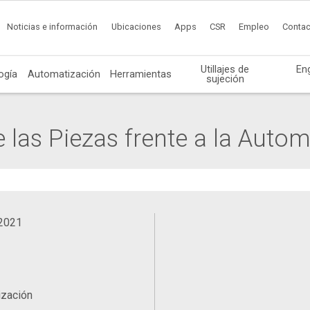
Noticias e información
Ubicaciones
Apps
CSR
Empleo
Contac
Utillajes de
En
ogía
Automatización
Herramientas
sujeción
las Piezas frente a la Auto
 2021
ización