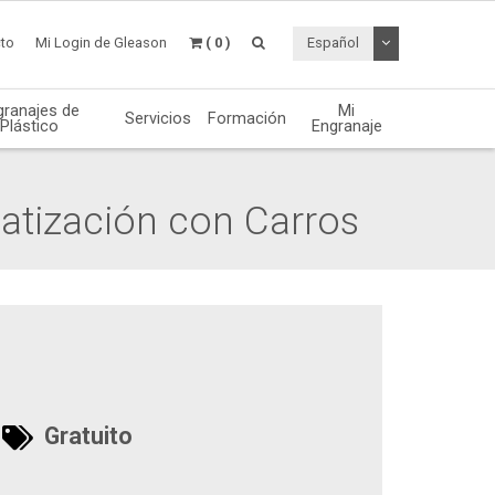
Desplegable de
to
Mi Login de Gleason
( 0 )
Español
granajes de
Mi
Servicios
Formación
Plástico
Engranaje
matización con Carros
Gratuito