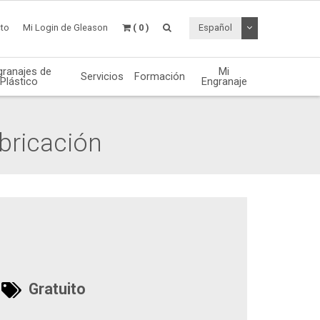
Desplegable de
to
Mi Login de Gleason
( 0 )
Español
granajes de
Mi
Servicios
Formación
Plástico
Engranaje
abricación
Gratuito