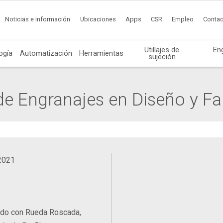
Noticias e información
Ubicaciones
Apps
CSR
Empleo
Contac
Utillajes de
En
ogía
Automatización
Herramientas
sujeción
 de Engranajes en Diseño y F
2021
ado con Rueda Roscada,