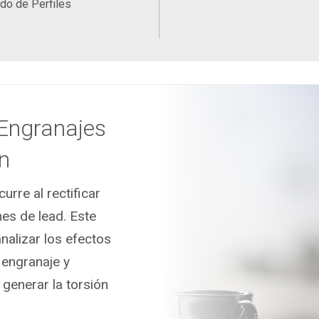
ado de Perfiles
 Engranajes
ón
rre al rectificar
es de lead. Este
nalizar los efectos
 engranaje y
generar la torsión