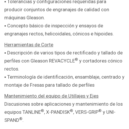
▪ Tolerancias y configuraciones
requeridas para
producir conjuntos de engranajes de calidad con
máquinas
Gleason.
▪ Concepto básico de inspección y ensayos de
engranajes rectos, helicoidales
, cónicos e hipoides.
Herramientas de Corte
▪ Descripción de varios tipos de rectificado y tallado de
®
perfiles con Gleason
REVACYCLE
y cortadores cónico
rectos.
▪ Terminología de identificación, ensamblaje, centrado y
montaje de Fresas para tallado de perfiles
Mantenimiento del equipo de Utillajes y Ejes
Discusiones sobre aplicaciones y mantenimiento de los
®
®
®
equipos
TANLINE
, X-PANDISK
,
VERS-GRIP
y UNI-
®
SPAND
.