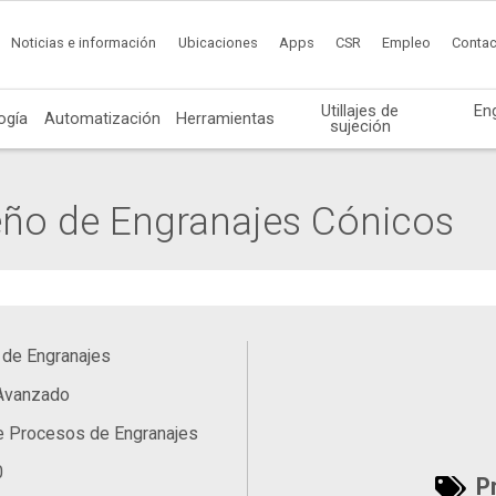
Noticias e información
Ubicaciones
Apps
CSR
Empleo
Contac
Utillajes de
En
ogía
Automatización
Herramientas
sujeción
ño de Engranajes Cónicos
 de Engranajes
 Avanzado
e Procesos de Engranajes
0
Pr