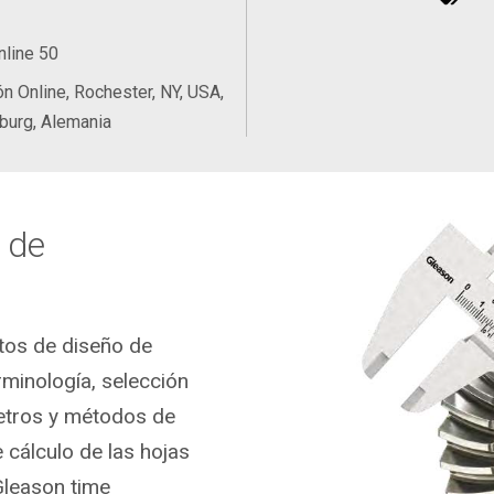
nline 50
n Online, Rochester, NY, USA,
burg, Alemania
 de
tos de diseño de
rminología, selección
etros y métodos de
e cálculo de las hojas
Gleason time