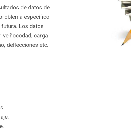
sultados de datos de
 problema específico
 futura. Los datos
r velñocodad, carga
o, deflecciones etc.
s.
aje.
e.