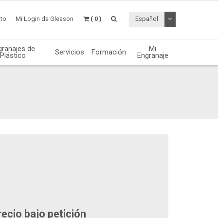
Desplegable de
to
Mi Login de Gleason
( 0 )
Español
granajes de
Mi
Servicios
Formación
Plástico
Engranaje
ecio bajo petición