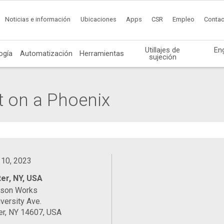
Noticias e información
Ubicaciones
Apps
CSR
Empleo
Contac
Utillajes de
En
ogía
Automatización
Herramientas
sujeción
t on a Phoenix
 10, 2023
er, NY, USA
ason Works
versity Ave.
er, NY 14607, USA