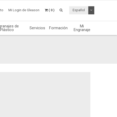
Desplegable de
to
Mi Login de Gleason
( 0 )
Español
granajes de
Mi
Servicios
Formación
Plástico
Engranaje