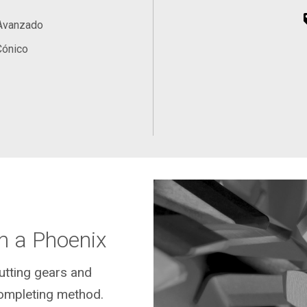
 Avanzado
Cónico
n a Phoenix
cutting gears and
ompleting method.