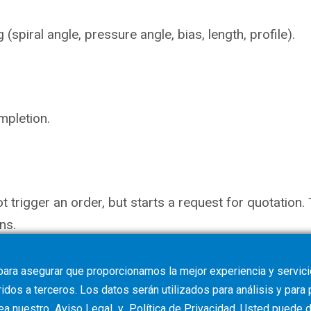
piral angle, pressure angle, bias, length, profile).
mpletion.
not trigger an order, but starts a request for quotati
ns.
para asegurar que proporcionamos la mejor experiencia y servicio
dos a terceros. Los datos serán utilizados para análisis y para
vea nuestro
Aviso Legal
y
Política de Privacidad
. Usted puede
d