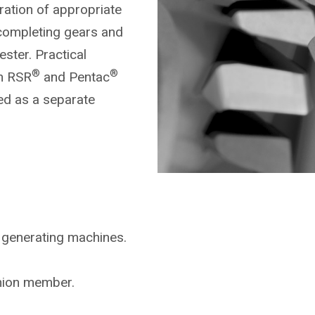
ration of appropriate
completing gears and
ster. Practical
®
®
on RSR
and Pentac
ed as a separate
 generating machines.
inion member.