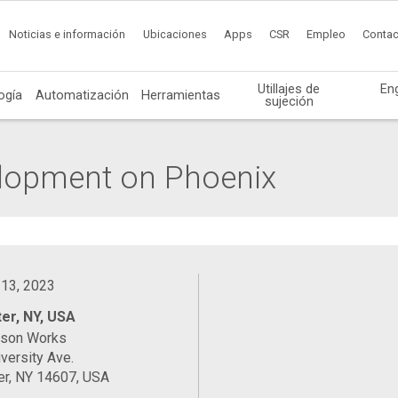
Noticias e información
Ubicaciones
Apps
CSR
Empleo
Contac
Utillajes de
En
ogía
Automatización
Herramientas
sujeción
elopment on Phoenix
 13, 2023
er, NY, USA
ason Works
versity Ave.
er, NY 14607, USA