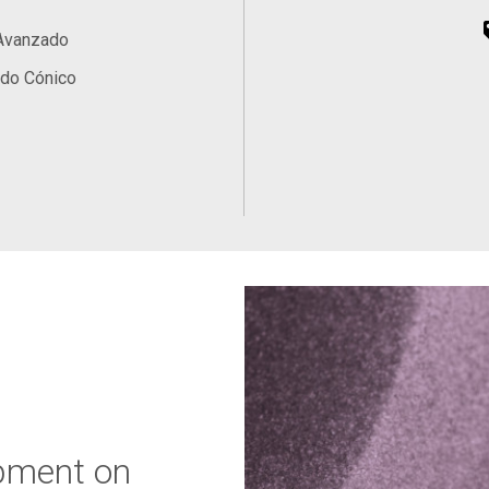
 Avanzado
ado Cónico
pment on