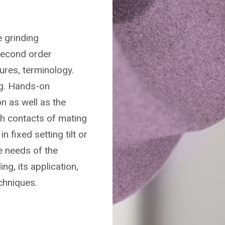
e grinding
second order
res, terminology.
ng. Hands-on
n as well as the
h contacts of mating
 fixed setting tilt or
e needs of the
ng, its application,
chniques.