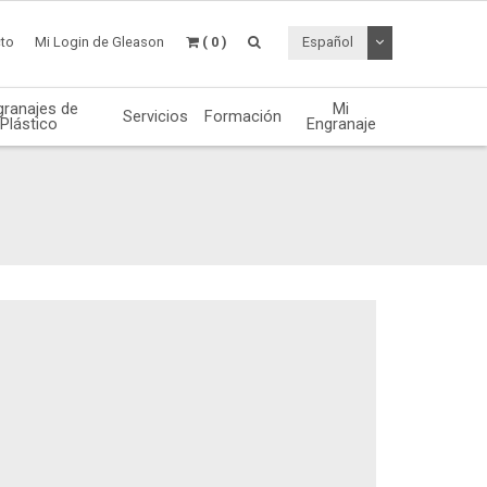
Desplegable de
to
Mi Login de Gleason
( 0 )
Español
granajes de
Mi
Servicios
Formación
Plástico
Engranaje