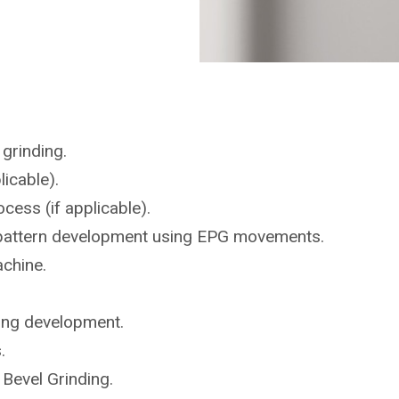
r
grinding.
licable).
ocess (if applicable).
ct pattern development using EPG movements.
achine
.
ing development.
.
n
Bevel Grinding.