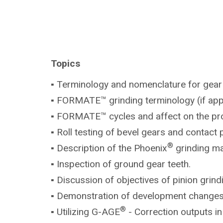
Topics
▪ Terminology and nomenclature for gea
▪ FORMATE™ grinding terminology (if
app
▪ FORMATE™ cycles and affect on the
pr
▪ Roll testing of bevel gears and conta
®
▪ Description of the Phoenix
grinding m
▪ Inspection of ground gear teeth.
▪ Discussion of objectives of pinion
grind
▪ Demonstration of development
changes
®
▪ Utilizing G-AGE
- Correction outputs i