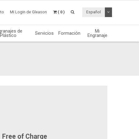
Desplegable de
to
Mi Login de Gleason
( 0 )
Español
granajes de
Mi
Servicios
Formación
Plástico
Engranaje
Free of Charge