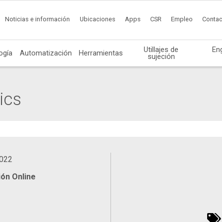
Noticias e información
Ubicaciones
Apps
CSR
Empleo
Contac
Utillajes de
En
ogía
Automatización
Herramientas
sujeción
ics
2022
ón Online