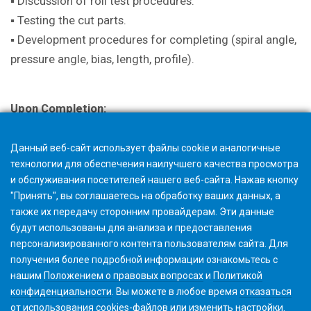
▪ Discussion of roll test procedures.
▪ Testing the cut parts.
▪ Development procedures for completing (spiral angle,
pressure angle, bias, length, profile).
Upon Completion:
A certificate is issued with successful completion.
Данный веб-сайт использует файлы cookie и аналогичные
технологии для обеспечения наилучшего качества просмотра
и обслуживания посетителей нашего веб-сайта. Нажав кнопку
"Принять", вы соглашаетесь на обработку ваших данных, а
также их передачу сторонним провайдерам. Эти данные
будут использованы для анализа и предоставления
персонализированного контента пользователям сайта. Для
получения более подробной информации ознакомьтесь с
нашим
Положением о правовых вопросах
и
Политикой
конфиденциальности
. Вы можете в любое время
отказаться
от использования cookies-файлов или изменить
настройки
.