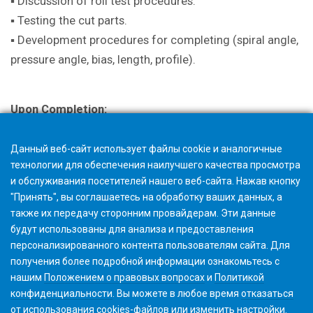
▪ Discussion of roll test procedures.
▪ Testing the cut parts.
▪ Development procedures for completing (spiral angle,
pressure angle, bias, length, profile).
Upon Completion:
A certificate is issued with successful completion.
Данный веб-сайт использует файлы cookie и аналогичные
технологии для обеспечения наилучшего качества просмотра
и обслуживания посетителей нашего веб-сайта. Нажав кнопку
"Принять", вы соглашаетесь на обработку ваших данных, а
также их передачу сторонним провайдерам. Эти данные
будут использованы для анализа и предоставления
персонализированного контента пользователям сайта. Для
получения более подробной информации ознакомьтесь с
нашим
Положением о правовых вопросах
и
Политикой
конфиденциальности
. Вы можете в любое время
отказаться
от использования cookies-файлов или изменить
настройки
.