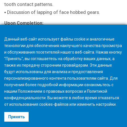
tooth contact patterns.
▪ Discussion of lapping of face hobbed gears.
Upon Completion:
A certificate is issued with successful completion.
Данный веб-сайт использует файлы cookie и аналогичные
технологии для обеспечения наилучшего качества просмотра
и обслуживания посетителей нашего веб-сайта. Нажав кнопку
"Принять", вы соглашаетесь на обработку ваших данных, а
также их передачу сторонним провайдерам. Эти данные
будут использованы для анализа и предоставления
персонализированного контента пользователям сайта. Для
получения более подробной информации ознакомьтесь с
нашим
Положением о правовых вопросах
и
Политикой
конфиденциальности
. Вы можете в любое время
отказаться
от использования cookies-файлов или изменить
настройки
.
©2026 Gleason Corporation
Принять
Условия использования
Политика использования Файлов Cookie
Конфиденциальность
CVD Policy
Корпоративная информация