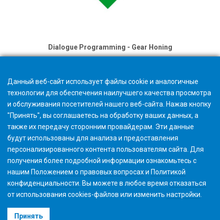
Dialogue Programming - Gear Honing
Данный веб-сайт использует файлы cookie и аналогичные
технологии для обеспечения наилучшего качества просмотра
и обслуживания посетителей нашего веб-сайта. Нажав кнопку
"Принять", вы соглашаетесь на обработку ваших данных, а
также их передачу сторонним провайдерам. Эти данные
будут использованы для анализа и предоставления
персонализированного контента пользователям сайта. Для
получения более подробной информации ознакомьтесь с
нашим
Положением о правовых вопросах
и
Политикой
конфиденциальности
. Вы можете в любое время
отказаться
от использования cookies-файлов или изменить
настройки
.
©2026 Gleason Corporation
Принять
Условия использования
Политика использования Файлов Cookie