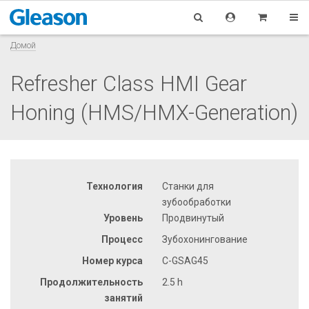
Домой
Refresher Class HMI Gear
Honing (HMS/HMX-Generation)
Технология
Станки для
зубообработки
Уровень
Продвинутый
Процесс
Зубохонингование
Номер курса
C-GSAG45
Продолжительность
2.5 h
занятий