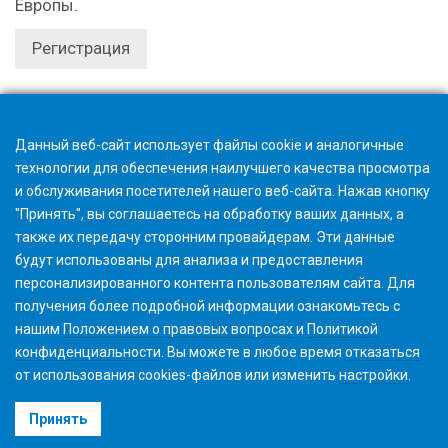
Европы.
Регистрация
Регистрация заканчивается за 1 час.
Данный веб-сайт использует файлы cookie и аналогичные
технологии для обеспечения наилучшего качества просмотра
и обслуживания посетителей нашего веб-сайта. Нажав кнопку
"Принять", вы соглашаетесь на обработку ваших данных, а
также их передачу сторонним провайдерам. Эти данные
будут использованы для анализа и предоставления
персонализированного контента пользователям сайта. Для
получения более подробной информации ознакомьтесь с
нашим
Положением о правовых вопросах
и
Политикой
конфиденциальности
. Вы можете в любое время
отказаться
от использования cookies-файлов или изменить
настройки
.
©2026 Gleason Corporation
Принять
Условия использования
Политика использования Файлов Cookie
Конфиденциальность
CVD Policy
Корпоративная информация