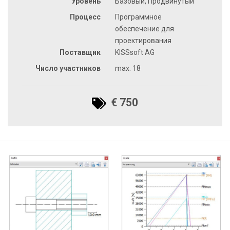
Уровень
Базовый, Продвинутый
Процесс
Программное
обеспечение для
проектирования
Поставщик
KISSsoft AG
Число участников
max. 18
€ 750