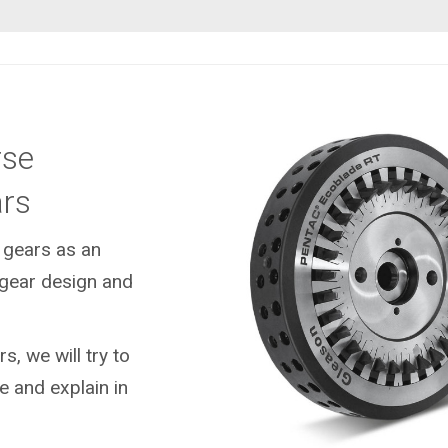
rse
ars
 gears as an
 gear design and
s, we will try to
e and explain in