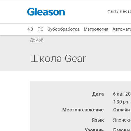
Факты и нов
4.0
ПО
Зубообработка
Метрология
Автомат
Домой
Школа Gear
Дата
6 авг 2
1:30 pm 
Местоположение
Онлайн
Язык
Японск
Уровень
Базовы