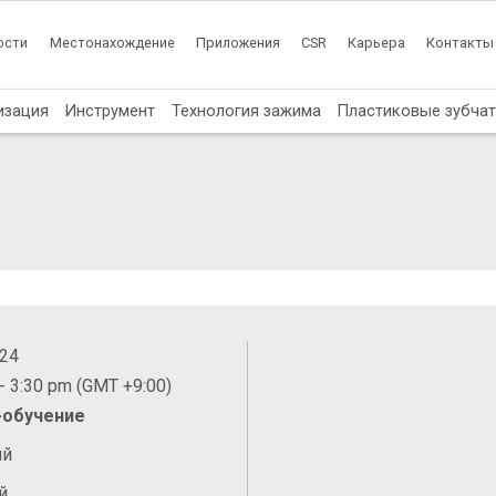
ости
Местонахождение
Приложения
CSR
Карьера
Контакты
изация
Инструмент
Технология зажима
Пластиковые зубча
024
- 3:30 pm (GMT +9:00)
-обучение
ий
й