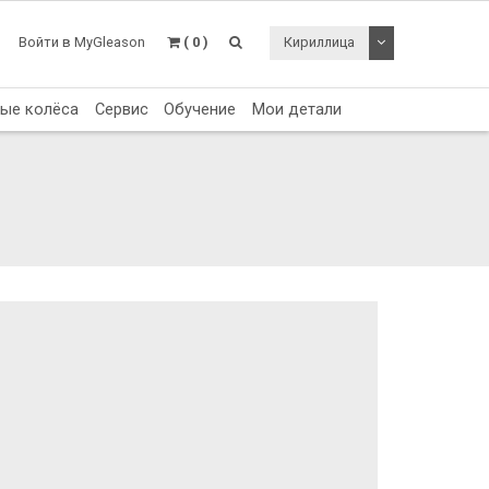
Toggle Dropdo
Войти в MyGleason
( 0 )
Кириллица
тые колёса
Сервис
Обучение
Мои детали