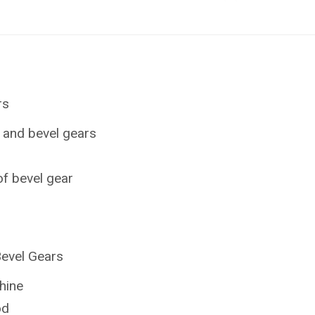
rs
s and bevel gears
of bevel gear
Bevel Gears
hine
od