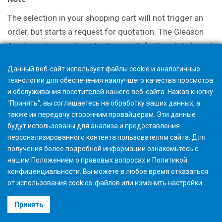
The selection in your shopping cart will not trigger an
order, but starts a request for quotation. The Gleason
Academy team will contact you with further details and
discuss options.
Данный веб-сайт использует файлы cookie и аналогичные
технологии для обеспечения наилучшего качества просмотра
и обслуживания посетителей нашего веб-сайта. Нажав кнопку
"Принять", вы соглашаетесь на обработку ваших данных, а
также их передачу сторонним провайдерам. Эти данные
будут использованы для анализа и предоставления
персонализированного контента пользователям сайта. Для
получения более подробной информации ознакомьтесь с
нашим
Положением о правовых вопросах
и
Политикой
конфиденциальности
. Вы можете в любое время
отказаться
от использования cookies-файлов или изменить
настройки
.
©2026 Gleason Corporation
Принять
Условия использования
Политика использования Файлов Cookie
Конфиденциальность
CVD Policy
Корпоративная информация