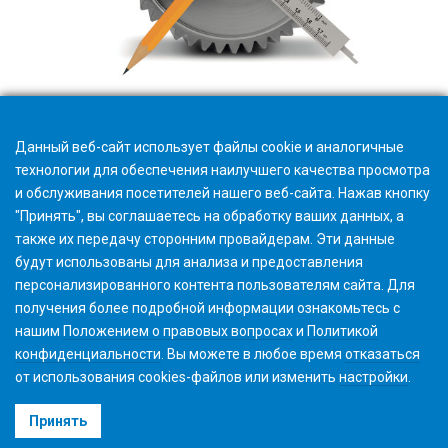
Школа Gear (30 янв 2030)
Данный веб-сайт использует файлы cookie и аналогичные
технологии для обеспечения наилучшего качества просмотра
и обслуживания посетителей нашего веб-сайта. Нажав кнопку
"Принять", вы соглашаетесь на обработку ваших данных, а
также их передачу сторонним провайдерам. Эти данные
будут использованы для анализа и предоставления
персонализированного контента пользователям сайта. Для
получения более подробной информации ознакомьтесь с
нашим
Положением о правовых вопросах
и
Политикой
конфиденциальности
. Вы можете в любое время
отказаться
от использования cookies-файлов или изменить
настройки
.
©2026 Gleason Corporation
Принять
Условия использования
Политика использования Файлов Cookie
Конфиденциальность
CVD Policy
Корпоративная информация