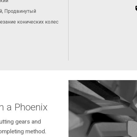
ский
й, Продвинутый
езание конических колес
n a Phoenix
cutting gears and
ompleting method.