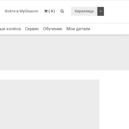
Toggle Dropdo
Войти в MyGleason
( 0 )
Кириллица
тые колёса
Сервис
Обучение
Мои детали