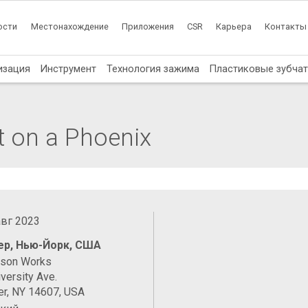
ости
Местонахождение
Приложения
CSR
Карьера
Контакты
изация
Инструмент
Технология зажима
Пластиковые зубча
t on a Phoenix
авг 2023
ер, Нью-Йорк, США
ason Works
versity Ave.
er, NY 14607, USA