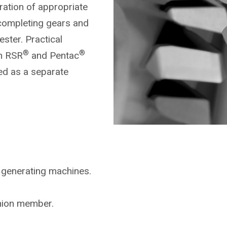
ration of appropriate
completing gears and
ster. Practical
®
®
on RSR
and Pentac
ed as a separate
 generating machines.
inion member.