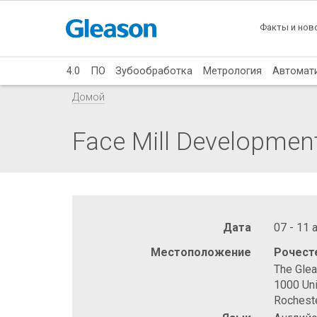
Факты и нов
4.0
ПО
Зубообработка
Метрология
Автомат
Домой
Face Mill Developmen
Дата
07 - 11 
Местоположение
Рочест
The Gle
1000 Uni
Rochest