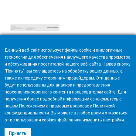
Hard- and Software requirements
Данный веб-сайт использует файлы cookie и аналогичные
технологии для обеспечения наилучшего качества просмотра
и обслуживания посетителей нашего веб-сайта. Нажав кнопку
"Принять", вы соглашаетесь на обработку ваших данных, а
также их передачу сторонним провайдерам. Эти данные
будут использованы для анализа и предоставления
персонализированного контента пользователям сайта. Для
получения более подробной информации ознакомьтесь с
нашим
Положением о правовых вопросах
и
Политикой
конфиденциальности
. Вы можете в любое время
отказаться
от использования cookies-файлов или изменить
настройки
.
©2026 Gleason Corporation
Принять
Условия использования
Политика использования Файлов Cookie