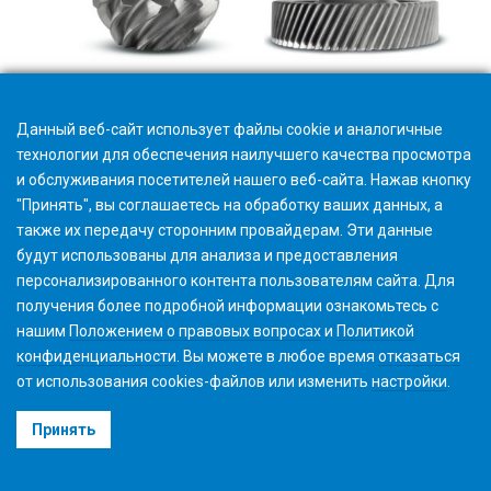
Gear Process Theory Cylindrical and Bevel Gears (1 янв 2030)
Данный веб-сайт использует файлы cookie и аналогичные
технологии для обеспечения наилучшего качества просмотра
и обслуживания посетителей нашего веб-сайта. Нажав кнопку
"Принять", вы соглашаетесь на обработку ваших данных, а
также их передачу сторонним провайдерам. Эти данные
будут использованы для анализа и предоставления
персонализированного контента пользователям сайта. Для
получения более подробной информации ознакомьтесь с
нашим
Положением о правовых вопросах
и
Политикой
конфиденциальности
. Вы можете в любое время
отказаться
от использования cookies-файлов или изменить
настройки
.
©2026 Gleason Corporation
Принять
Условия использования
Политика использования Файлов Cookie
Конфиденциальность
CVD Policy
Корпоративная информация