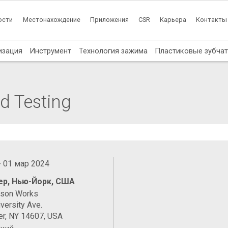
ости
Местонахождение
Приложения
CSR
Карьера
Контакты
изация
Инструмент
Технология зажима
Пластиковые зубча
d Testing
- 01 мар 2024
ер, Нью-Йорк, США
ason Works
versity Ave.
er, NY 14607, USA