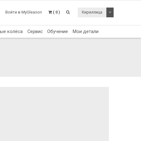
Toggle Dropdo
Войти в MyGleason
( 0 )
Кириллица
тые колёса
Сервис
Обучение
Мои детали