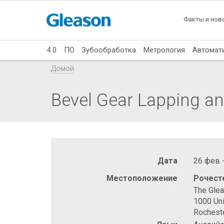
Факты и нов
4.0
ПО
Зубообработка
Метрология
Автомат
Домой
Bevel Gear Lapping an
Дата
26 фев 
Местоположение
Рочест
The Gle
1000 Uni
Rochest