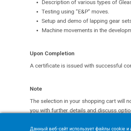
Description of various types of Gle
Testing using “E&P” moves.
Setup and demo of lapping gear sets
Machine movements in the
developm
Upon Completion
A certificate is issued with successful
co
Note
The selection in your shopping cart will 
you with further details and discuss optio
Данный веб-сайт использует файлы cookie и