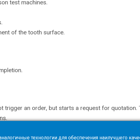
ason
test machines.
.
ent of the tooth surface.
mpletion.
not trigger an order, but starts a request for quotati
ns.
 аналогичные технологии для обеспечения наилучшего каче