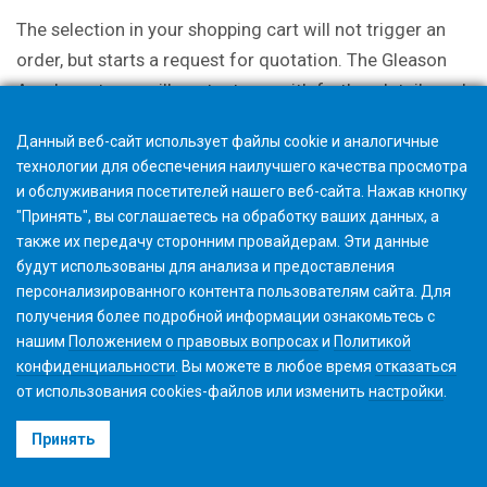
The selection in your shopping cart will not trigger an
order, but starts a request for quotation. The Gleason
Academy team will contact you with further details and
discuss options.
Данный веб-сайт использует файлы cookie и аналогичные
технологии для обеспечения наилучшего качества просмотра
и обслуживания посетителей нашего веб-сайта. Нажав кнопку
"Принять", вы соглашаетесь на обработку ваших данных, а
также их передачу сторонним провайдерам. Эти данные
будут использованы для анализа и предоставления
персонализированного контента пользователям сайта. Для
получения более подробной информации ознакомьтесь с
нашим
Положением о правовых вопросах
и
Политикой
конфиденциальности
. Вы можете в любое время
отказаться
от использования cookies-файлов или изменить
настройки
.
©2026 Gleason Corporation
Принять
Условия использования
Политика использования Файлов Cookie
Конфиденциальность
CVD Policy
Корпоративная информация