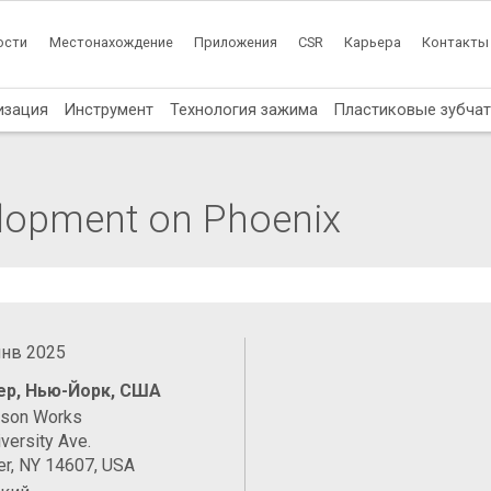
ости
Местонахождение
Приложения
CSR
Карьера
Контакты
изация
Инструмент
Технология зажима
Пластиковые зубча
elopment on Phoenix
янв 2025
ер, Нью-Йорк, США
ason Works
versity Ave.
er, NY 14607, USA