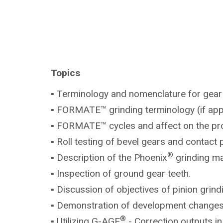
Topics
▪ Terminology and nomenclature for gea
▪ FORMATE™ grinding terminology (if
app
▪ FORMATE™ cycles and affect on the
pr
▪ Roll testing of bevel gears and conta
®
▪ Description of the Phoenix
grinding m
▪ Inspection of ground gear teeth.
▪ Discussion of objectives of pinion
grind
▪ Demonstration of development
changes
®
▪ Utilizing G-AGE
- Correction outputs i