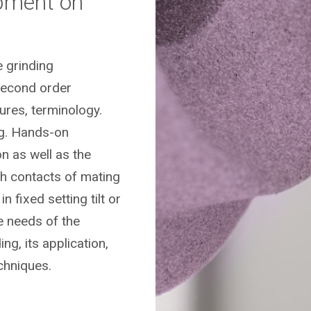
pment on
e grinding
second order
res, terminology.
ng. Hands-on
n as well as the
h contacts of mating
 fixed setting tilt or
e needs of the
ng, its application,
chniques.