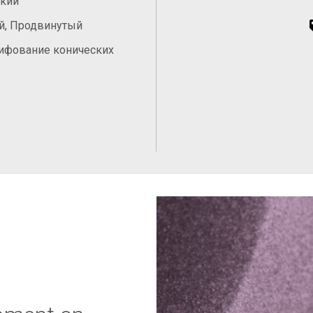
ский
й, Продвинутый
ифование конических