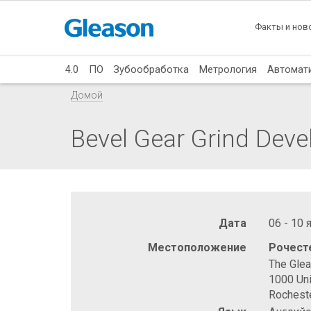
Факты и нов
4.0
ПО
Зубообработка
Метрология
Автомат
Домой
Bevel Gear Grind Dev
Дата
06 - 10 
Местоположение
Рочест
The Gle
1000 Uni
Rochest