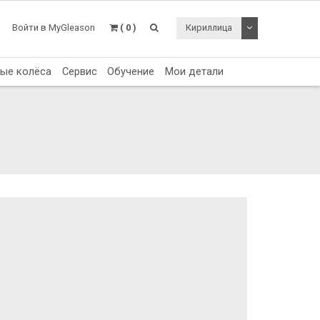
Toggle Dropdo
Войти в MyGleason
( 0 )
Кириллица
тые колёса
Сервис
Обучение
Мои детали