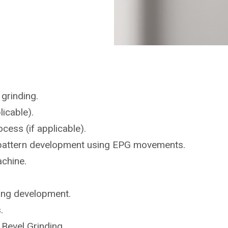
r
grinding.
licable).
ocess (if applicable).
ct pattern development using EPG movements.
achine
.
ing development.
.
n
Bevel Grinding.