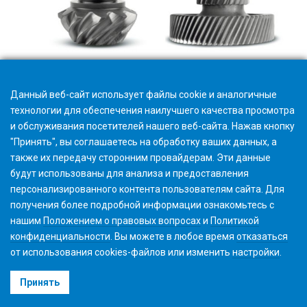
Gear Process Theory Cylindrical and Bevel Gears (1 янв 2030)
Данный веб-сайт использует файлы cookie и аналогичные
технологии для обеспечения наилучшего качества просмотра
и обслуживания посетителей нашего веб-сайта. Нажав кнопку
"Принять", вы соглашаетесь на обработку ваших данных, а
также их передачу сторонним провайдерам. Эти данные
будут использованы для анализа и предоставления
персонализированного контента пользователям сайта. Для
получения более подробной информации ознакомьтесь с
нашим
Положением о правовых вопросах
и
Политикой
конфиденциальности
. Вы можете в любое время
отказаться
от использования cookies-файлов или изменить
настройки
.
©2026 Gleason Corporation
Принять
Условия использования
Политика использования Файлов Cookie
Конфиденциальность
CVD Policy
Корпоративная информация