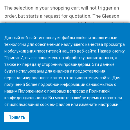
The selection in your shopping cart will not trigger an
order, but starts a request for quotation. The Gleason
Academy team will contact you with further details and
discuss options.
Данный веб-сайт использует файлы cookie и аналогичные
технологии для обеспечения наилучшего качества просмотра
и обслуживания посетителей нашего веб-сайта. Нажав кнопку
"Принять", вы соглашаетесь на обработку ваших данных, а
также их передачу сторонним провайдерам. Эти данные
будут использованы для анализа и предоставления
персонализированного контента пользователям сайта. Для
получения более подробной информации ознакомьтесь с
нашим
Положением о правовых вопросах
и
Политикой
конфиденциальности
. Вы можете в любое время
отказаться
от использования cookies-файлов или изменить
настройки
.
©2026 Gleason Corporation
Принять
Условия использования
Политика использования Файлов Cookie
Конфиденциальность
CVD Policy
Корпоративная информация