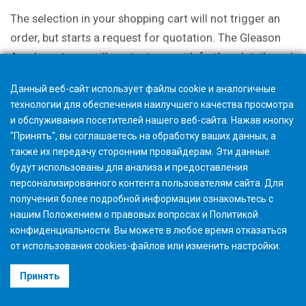
The selection in your shopping cart will not trigger an
order, but starts a request for quotation. The Gleason
Academy team will contact you with further details and
discuss options.
Данный веб-сайт использует файлы cookie и аналогичные
технологии для обеспечения наилучшего качества просмотра
и обслуживания посетителей нашего веб-сайта. Нажав кнопку
"Принять", вы соглашаетесь на обработку ваших данных, а
также их передачу сторонним провайдерам. Эти данные
будут использованы для анализа и предоставления
персонализированного контента пользователям сайта. Для
получения более подробной информации ознакомьтесь с
нашим
Положением о правовых вопросах
и
Политикой
конфиденциальности
. Вы можете в любое время
отказаться
от использования cookies-файлов или изменить
настройки
.
©2026 Gleason Corporation
Принять
Условия использования
Политика использования Файлов Cookie
Конфиденциальность
CVD Policy
Корпоративная информация