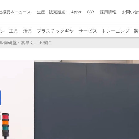
社概要＆ニュース
生産・販売拠点
Apps
CSR
採用情報
お問い合
ン
工具
治具
プラスチックギヤ
サービス
トレーニング
製
ァイル歯研盤 - 素早く、正確に