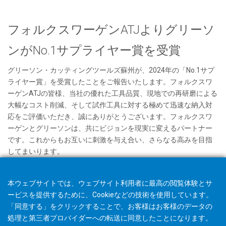
フォルクスワーゲンATJよりグリーソ
ンがNo.1サプライヤー賞を受賞
グリーソン・カッティングツールズ蘇州が、2024年の「No.1サプ
ライヤー賞」を受賞したことをご報告いたします。フォルクスワ
ーゲンATJの皆様、当社の優れた工具品質、現地での再研磨による
大幅なコスト削減、そして試作工具に対する極めて迅速な納入対
応をご評価いただき、誠にありがとうございます。フォルクスワ
ーゲンとグリーソンは、共にビジョンを現実に変えるパートナー
です。これからもお互いに刺激を与え合い、さらなる高みを目指
してまいります。
本ウェブサイトでは、ウェブサイト利用者に最高の閲覧体験とサ
ービスを提供するために、Cookieなどの技術を使用しています。
「同意する」をクリックすることで、お客様はお客様のデータの
処理と第三者プロバイダーへの転送に同意したことになります。