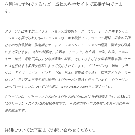
を簡単に予約できるなど、当社の
Web
サイトで直接予約できま
す。
グリーソンはギヤ加工ソリューションの世界的リーダーです。 トータルギヤソリュ
ーションを掲げる私たちのミッションは、ギヤ設計ソフトウェアの開発、歯車加工機
とその他付帯設備、測定機とオートメーションソリューションの開発、製造から販売
にまで及びます。 当社の製品は、自動車、トラック、航空機、農業、鉱業、エネル
ギー、建設、電動工具および海洋産業の顧客、そしてさまざまな産業機器市場にサー
ビスを提供する多様な顧客によって使用されています。 グリーソンは、米国、ブラ
ジル、ドイツ、スイス、インド、中国、日本に製造拠点を持ち、南北アメリカ、ヨー
ロッパ、アジア太平洋地域に販売およびサービス拠点を持っています。 グリーソン
コーポレーションについての詳細は、www.gleason.comをご覧ください。
グリーソンは、グリーソンの米国およびその他の国における登録商標です。KISSsoft
はグリーソン・スイスAGの登録商標です。 その他のすべての商標はそれぞれの所有
者の財産です。
詳細については下記までお問い合わせください。