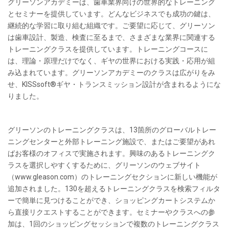
グリーソンアカデミーは、歯車業界向けの世界的なトレーニング
とセミナーを提供しています。どんなビジネスでも成功の鍵は、
継続的な学習に取り組む組織です。ご要望に応じて、グリーソン
は歯車設計、製造、検査に至るまで、さまざまな業界に関連する
トレーニングクラスを提供しています。トレーニングコースに
は、理論・原理だけでなく、ギヤの世界における実践・応用が組
み込まれています。グリーソンアカデミーのクラスは広がりをみ
せ、
KISSsoft®
ギヤ・トランスミッション設計が含まれるようにな
りました。
グリーソンのトレーニングクラスは、
13
箇所のグローバルトレー
ニングセンターと外部トレーニング施設で、またはご要望があれ
ばお客様のオフィスで実施されます。興味のあるトレーニングク
ラスを選択しやすくするために、グリーソンのウェブサイト
（
www.gleason.com
）のトレーニングセクションに新しい機能が
追加されました。
130
を超えるトレーニングクラスを検索フィルタ
ーで簡単に見つけることができ、ショッピングカートシステムか
ら直接リクエストすることができます。セミナーやクラスへの参
加は、
1
回のショッピングセッションで複数のトレーニングクラス