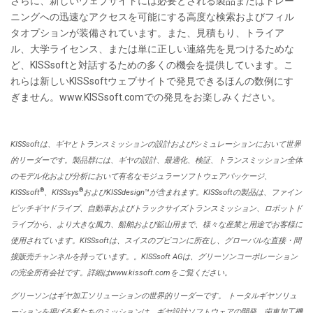
さらに、新しいウェブサイトには必要とされる製品またはトレー
ニングへの迅速なアクセスを可能にする高度な検索およびフィル
タオプションが装備されています。また、見積もり、トライア
ル、大学ライセンス、または単に正しい連絡先を見つけるためな
ど、KISSsoftと対話するための多くの機会を提供しています。こ
れらは新しいKISSsoftウェブサイトで発見できるほんの数例にす
ぎません。www.KISSsoft.comでの発見をお楽しみください。
KISSsoft
は、ギヤとトランスミッションの設計およびシミュレーションにおいて世界
的リーダーです。製品群には、ギヤの設計、最適化、検証、トランスミッション全体
のモデル化および分析において有名なモジュラーソフトウェアパッケージ、
®
®
KISSsoft
、KISSsys
およびKISSdesign
™
が含まれます。KISSsoftの製品は、ファイン
ピッチギヤドライブ、自動車およびトラックサイズトランスミッション、ロボットド
ライブから、より大きな風力、船舶および鉱山用まで、様々な産業と用途でお客様に
使用されています。KISSsoftは、スイスのブビコンに所在し、グローバルな直接・間
接販売チャンネルを持っています。。KISSsoft AGは、グリーソンコーポレーション
の完全所有会社です。詳細はwww.kissoft.com
をご覧ください。
グリーソンはギヤ加工ソリューションの世界的リーダーです。 トータルギヤソリュ
ーションを掲げる私たちのミッションは、ギヤ設計ソフトウェアの開発、歯車加工機