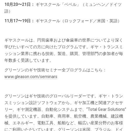
10月20〜21日：
ギヤスクール「ベベル」（ミュンヘン／ドイツ
語）
11月17〜19日：
ギヤスクール（ロックフォード／米国・英語）
ギヤスクールは、円筒歯車および傘歯車の世界についてより深く
学びたいすべての方に向けたプログラムです。ギヤ・トランスミ
ッション業界に携わる技術、製造、購買、管理部門の参加者が毎
年数多く受講しています。
グリーソンのギヤ技術セミナー全プログラムはこちら：
www.gleason.com/seminars
グリーソンはギヤ技術のグローバルリーダーです。ギヤ・トラン
スミッション設計ソフトウェアから、ギヤ加工機と関連アクセサ
リー、ギヤ測定機器、自動化システムまで、“Total Gear Solutions”
を提供しています。自動車、商用車、航空機、農業機械、建設機
械、エネルギー、電動工具、船舶など、幅広い産業分野のお客様
にご利用いただいています。グリーソンは米国、ブラジル、ドイ