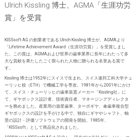
Ulrich Kissling 博士、AGMA「生涯功労
賞」を受賞
KISSsoft AG の創業者である Ulrich Kissling 博士が、AGMAより
「Lifetime Achievement Award（生涯功労賞）」を受賞しまし
た。この賞は、AGMAおよび世界の歯車業界に長年にわたって多
大な貢献を果たしたごく限られた人物に贈られる名誉ある賞で
す。
Kissling 博士は1952年にスイスで生まれ、スイス連邦工科大学チュ
ーリッヒ校（ETH）で機械工学を専攻。1981年から2001年にかけ
て、スイス・チューリッヒの歯車装置メーカー「Kissling社」に
て、ギヤボックス設計者、技術責任者、マネージングディレクタ
ーを務めました。産業用の遊星歯車、ターボギヤ、傘歯車複合型
ギヤボックスの設計を手がける中で、独自にギヤやシャフト、軸
受の設計・評価ソフトウェアの開発を開始。1985年、
「KISSsoft」として商品化されました。