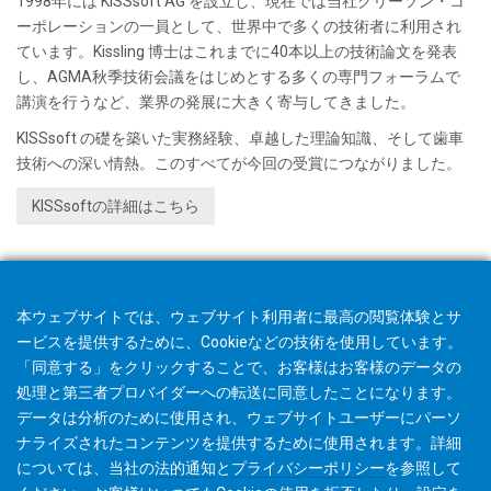
1998年には KISSsoft AG を設立し、現在では当社グリーソン・コ
ーポレーションの一員として、世界中で多くの技術者に利用され
ています。Kissling 博士はこれまでに40本以上の技術論文を発表
し、AGMA秋季技術会議をはじめとする多くの専門フォーラムで
講演を行うなど、業界の発展に大きく寄与してきました。
KISSsoft の礎を築いた実務経験、卓越した理論知識、そして歯車
技術への深い情熱。このすべてが今回の受賞につながりました。
KISSsoftの詳細はこちら
本ウェブサイトでは、ウェブサイト利用者に最高の閲覧体験とサ
ービスを提供するために、Cookieなどの技術を使用しています。
「同意する」をクリックすることで、お客様はお客様のデータの
処理と第三者プロバイダーへの転送に同意したことになります。
データは分析のために使用され、ウェブサイトユーザーにパーソ
ナライズされたコンテンツを提供するために使用されます。詳細
については、当社の
法的通知
と
プライバシーポリシー
を参照して