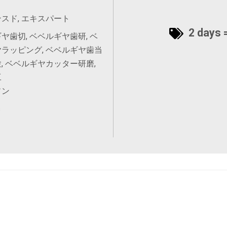
スド, エキスパート
2 days =
ヤ歯切, ベベルギヤ歯研, ベ
ラッピング, ベベルギヤ歯当
, ベベルギヤカッター研磨,
工
ソン
s