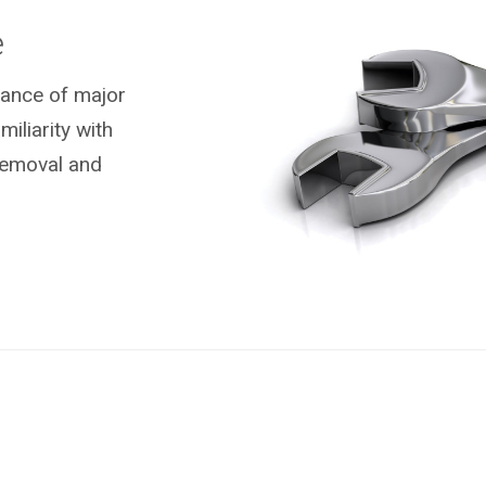
e
nance of major
liarity with
removal and