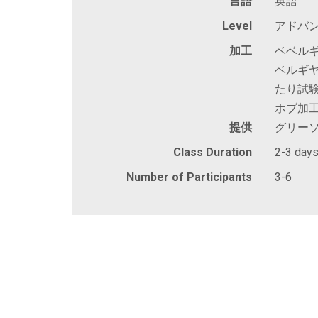
言語
英語
Level
アドバン
加工
ベベルギ
ベルギヤ
たり試験
ホブ加
提供
グリー
Class Duration
2-3 day
Number of Participants
3-6