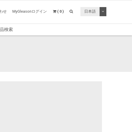
トグルドロップ
わせ
MyGleasonログイン
( 0 )
日本語
品検索