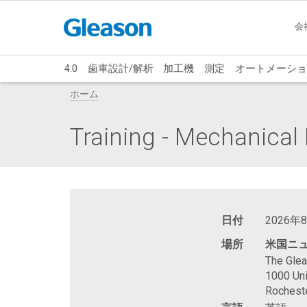
会
4.0
歯車設計/解析
加工機
測定
オートメーショ
ホーム
Training - Mechanica
日付
2026年
場所
米国ニ
The Gle
1000 Uni
Rochest