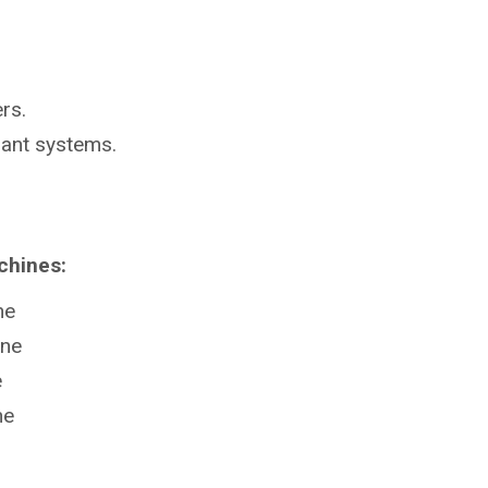
rs.
lant systems.
chines:
ne
ine
e
ne