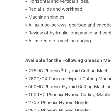
▪ Horizontal and vertical slides.
▪ Radial slide and workhead.
▪ Machine spindles.
▪ All axis ballscrews, gearbox and encode
▪ Review of hydraulic, pneumatic and coo
▪ All aspects of machine gaging.
Available for the Following Gleason Ma
®
▪ 275HC Phoenix
Hypoid Cutting Machi
▪ 280C/CX Phoenix Hypoid Cutting Mach
▪ 600HC Phoenix Hypoid Cutting Machin
▪ 1000HC Phoenix Hypoid Cutting Machi
▪ 275G Phoenix Hypoid Grinder
▪ 280G Phoenix Hypoid Grinder