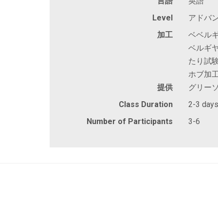
言語
英語
Level
アドバン
加工
ベベルギ
ベルギヤ
たり試験
ホブ加
提供
グリー
Class Duration
2-3 day
Number of Participants
3-6