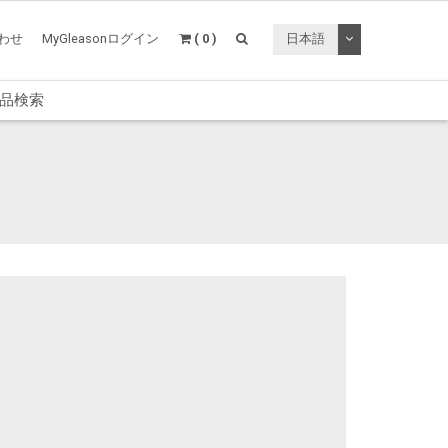
トグルドロップ
わせ
MyGleasonログイン
( 0 )
日本語
品検索