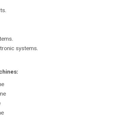
ts.
stems.
ctronic systems.
chines:
ne
ine
e
ne