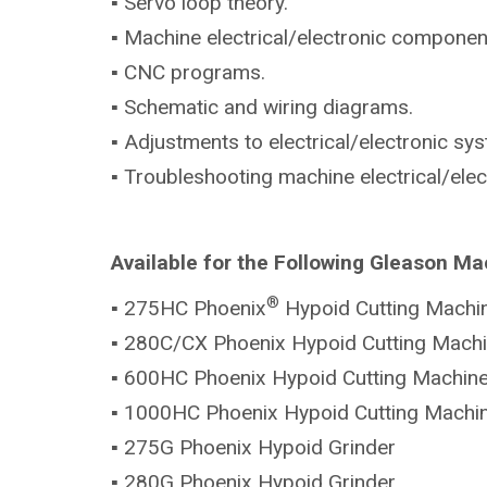
▪ Servo loop theory.
▪ Machine electrical/electronic componen
▪ CNC programs.
▪ Schematic and wiring diagrams.
▪ Adjustments to electrical/electronic sy
▪ Troubleshooting machine electrical/ele
Available for the Following Gleason Ma
®
▪ 275HC Phoenix
Hypoid Cutting Machi
▪ 280C/CX Phoenix Hypoid Cutting Mach
▪ 600HC Phoenix Hypoid Cutting Machin
▪ 1000HC Phoenix Hypoid Cutting Machi
▪ 275G Phoenix Hypoid Grinder
▪ 280G Phoenix Hypoid Grinder