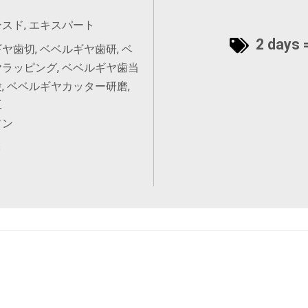
スド, エキスパート
2 days =
ヤ歯切, ベベルギヤ歯研, ベ
ラッピング, ベベルギヤ歯当
, ベベルギヤカッター研磨,
工
ソン
s