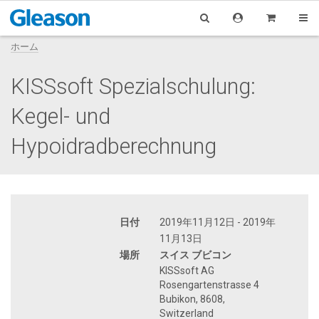
ホーム
KISSsoft Spezialschulung:
Kegel- und
Hypoidradberechnung
日付
2019年11月12日 - 2019年
11月13日
場所
スイス ブビコン
KISSsoft AG
Rosengartenstrasse 4
Bubikon, 8608,
Switzerland