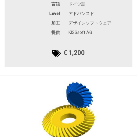
言語
ドイツ語
Level
アドバンスド
加工
デザインソフトウェア
提供
KISSsoft AG
€ 1,200