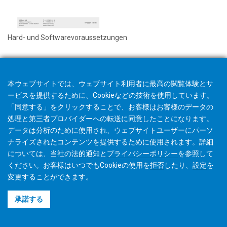
Hard- und Softwarevoraussetzungen
本ウェブサイトでは、ウェブサイト利用者に最高の閲覧体験とサ
ービスを提供するために、Cookieなどの技術を使用しています。
「同意する」をクリックすることで、お客様はお客様のデータの
処理と第三者プロバイダーへの転送に同意したことになります。
データは分析のために使用され、ウェブサイトユーザーにパーソ
ナライズされたコンテンツを提供するために使用されます。詳細
については、当社の
法的通知
と
プライバシーポリシー
を参照して
ください。お客様はいつでもCookieの使用を
拒否
したり、
設定
を
変更することができます。
©2026 Gleason Corporation
承諾する
利用規約
Cookieポリシー
プライバシーポリシー
CVD Policy
著作権利者情報