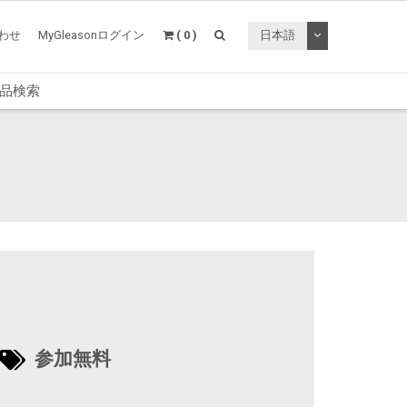
トグルドロップ
わせ
MyGleasonログイン
( 0 )
日本語
品検索
参加無料