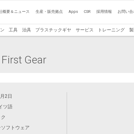
社概要＆ニュース
生産・販売拠点
Apps
CSR
採用情報
お問い合
ン
工具
治具
プラスチックギヤ
サービス
トレーニング
製
irst Gear
9月2日
ドイツ語
ック
ンソフトウェア