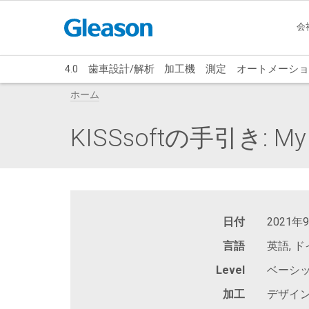
会
4.0
歯車設計/解析
加工機
測定
オートメーショ
ホーム
KISSsoftの手引き: My F
日付
2021年
言語
英語, 
Level
ベーシ
加工
デザイ